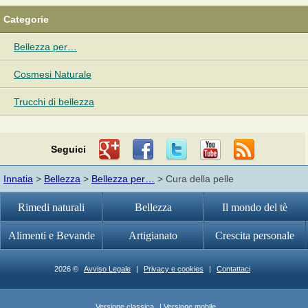
Categorie
Bellezza per…
Cosmesi Naturale
Trucchi di bellezza
Seguici
Innatia
>
Bellezza
>
Bellezza per…
> Cura della pelle
Rimedi naturali
Bellezza
Il mondo del tè
Alimenti e Bevande
Artigianato
Crescita personale
2026 ©
Avviso Legale
|
Privacy e cookies
|
Contattaci
Versione classica
| Versione mobile