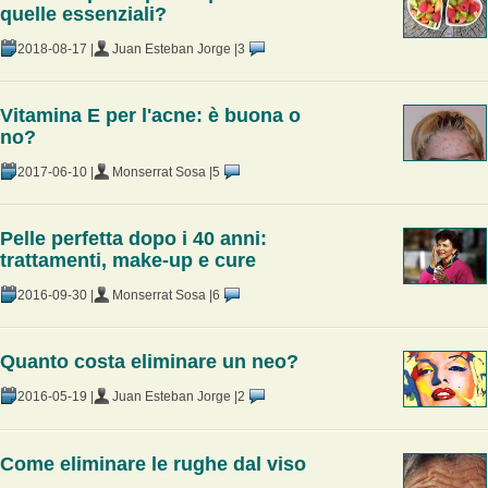
quelle essenziali?
2018-08-17 |
Juan Esteban Jorge |
3
Vitamina E per l'acne: è buona o
no?
2017-06-10 |
Monserrat Sosa |
5
Pelle perfetta dopo i 40 anni:
trattamenti, make-up e cure
2016-09-30 |
Monserrat Sosa |
6
Quanto costa eliminare un neo?
2016-05-19 |
Juan Esteban Jorge |
2
Come eliminare le rughe dal viso