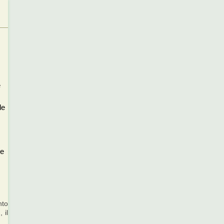
e
le
le
nto
 il