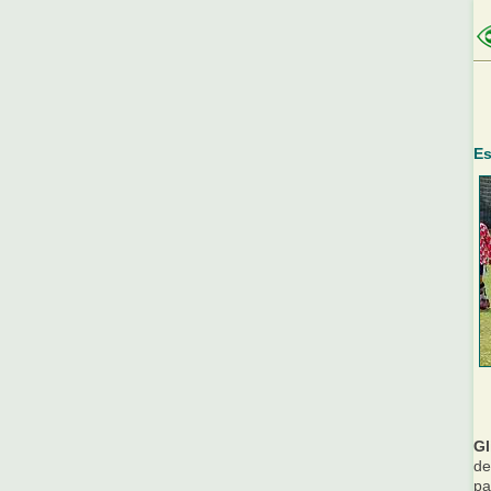
Es
Gl
de
pa