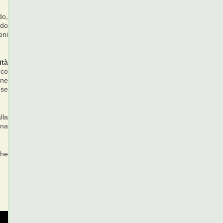
do,
odo
oni
ità
oco
one
 se
lla
una
che