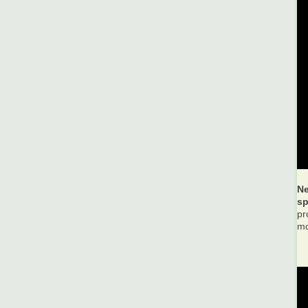
Ne
sp
pr
mo