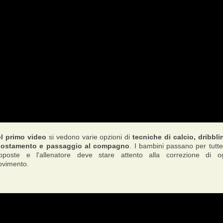
l primo video
si vedono varie opzioni di
tecniche di calcio, dribbli
ostamento e passaggio al compagno
. I bambini passano per tutte
oposte e l'allenatore deve stare attento alla correzione di o
vimento.