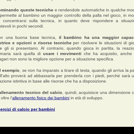
minando queste tecniche
e rendendole automatiche in qualche mo
 permette al bambino un maggior controllo della palla nel gioco, in m
 concentrarsi sulla tecnica, in quanto deve rispondere a situazi
tevoli in pochi secondi.
n una buona base tecnica,
il bambino ha una maggior
capac
trice
e opzioni o risorse tecniche
per risolvere le situazioni di gi
e gli si presentano. Al contrario, quando gioca in partita, la reazi
imaria sarà quella di
usare i movimenti
che ha acquisito, anche
gari non sono la migliore opzione per a situazione specifica.
d esempio
, se non ha imparato a tirare di testa, quando gli arriva la pa
ll'alto proverà ad abbassarla per prenderla con i piedi, perché sarà 
azione istintiva in base alle risorse che ha a disposizione.
allenamento tecnico del calcio
, quindi, acquisisce una dimensione 
oltre l'
allenamento fisico dei bambini
in età di sviluppo.
ercizi di calcio per bambini