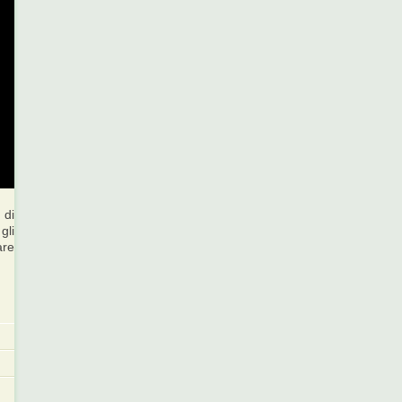
 di
gli
are