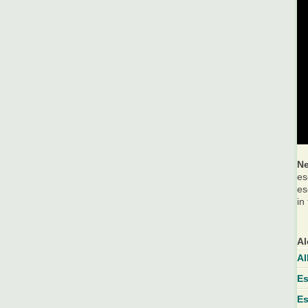
Ne
es
es
in
Al
Al
Es
Es