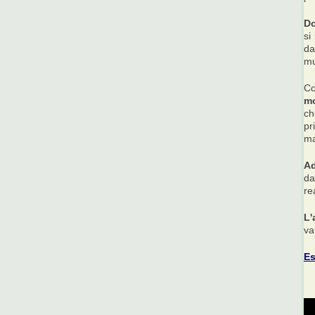
Do
si
da
mu
Co
mo
ch
pr
ma
A
da
re
L'
va 
Es