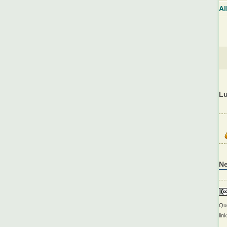
Al
Lu
N
Que
lin