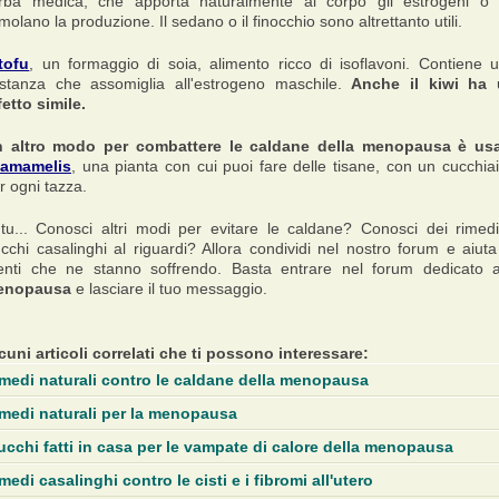
erba medica, che apporta naturalmente al corpo gli estrogeni o
imolano la produzione. Il sedano o il finocchio sono altrettanto utili.
tofu
, un formaggio di soia, alimento ricco di isoflavoni. Contiene 
stanza che assomiglia all'estrogeno maschile.
Anche il kiwi ha
fetto simile.
 altro modo per combattere le caldane della menopausa è us
amamelis
, una pianta con cui puoi fare delle tisane, con un cucchia
r ogni tazza.
tu... Conosci altri modi per evitare le caldane? Conosci dei rimed
ucchi casalinghi al riguardi? Allora condividi nel nostro forum e aiuta
enti che ne stanno soffrendo. Basta entrare nel forum dedicato a
enopausa
e lasciare il tuo messaggio.
cuni articoli correlati che ti possono interessare:
medi naturali contro le caldane della menopausa
medi naturali per la menopausa
ucchi fatti in casa per le vampate di calore della menopausa
medi casalinghi contro le cisti e i fibromi all'utero