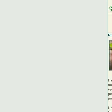
Ri
I
me
ve
pe
po
U