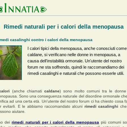
Rimedi naturali per i calori della menopausa
medi casalinghi contro i calori della menopausa
I calori tipici della menopausa, anche conosciuti come
caldane, si verificano nelle donne in menopausa, a
causa dell'instabilità ormonale. Un'utente del nostro
forum ne sta soffrendo, quindi le raccomandiamo dei
rimedi casalinghi e naturali che possono esserle utili.
calori
(anche chiamati
caldane
) sono molto comuni tra le donne
nopausa. Sono una conseguenza naturale del disordine ormonale che
rifica ad una certa età. Un'utente del nostro forum ci ha chiesto cosa f
r evitarli. E le abbiamo raccomandato alcuni
rimedi casalinghi
che
ssono aiutare.
no dei
rimedi naturali per i calori della menopausa
più comuni s