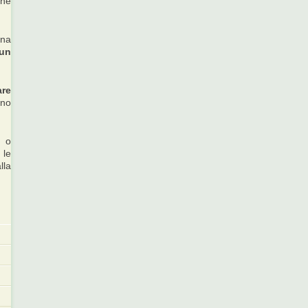
 ne
una
 un
are
ino
i o
 le
lla