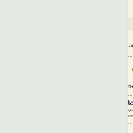
Ju
N
Que
lin