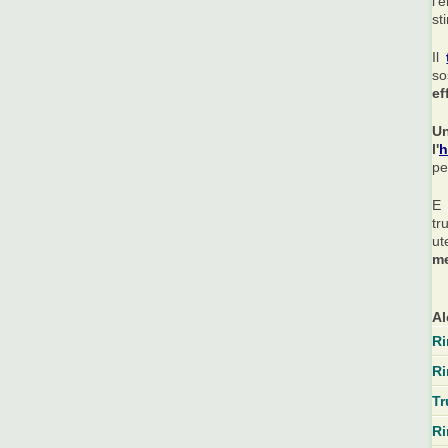
l'
st
Il
so
ef
Un
l'
h
pe
E 
tr
ut
m
Al
Ri
Ri
Tr
Ri