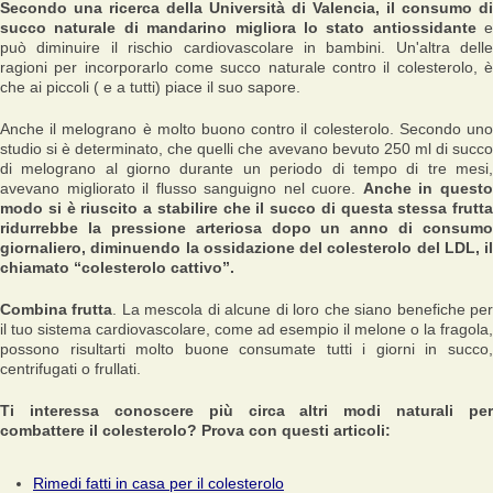
Secondo una ricerca della Università di Valencia, il consumo di
succo naturale di mandarino migliora lo stato antiossidante
e
può diminuire il rischio cardiovascolare in bambini. Un'altra delle
ragioni per incorporarlo come succo naturale contro il colesterolo, è
che ai piccoli ( e a tutti) piace il suo sapore.
Anche il melograno è molto buono contro il colesterolo. Secondo uno
studio si è determinato, che quelli che avevano bevuto 250 ml di succo
di melograno al giorno durante un periodo di tempo di tre mesi,
avevano migliorato il flusso sanguigno nel cuore.
Anche in quest
modo si è riuscito a stabilire che il succo di questa stessa frutta
ridurrebbe la pressione arteriosa dopo un anno di consumo
giornaliero, diminuendo la ossidazione del colesterolo del LDL, il
chiamato “colesterolo cattivo”.
Combina frutta
. La mescola di alcune di loro che siano benefiche pe
il tuo sistema cardiovascolare, come ad esempio il melone o la fragola,
possono risultarti molto buone consumate tutti i giorni in succo,
centrifugati o frullati.
Ti interessa conoscere più circa altri modi naturali per
combattere il colesterolo? Prova con questi articoli:
Rimedi fatti in casa per il colesterolo