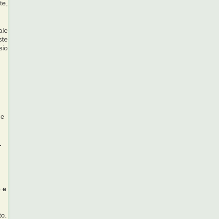
te,
ale
ste
sio
 e
.
 e
to.