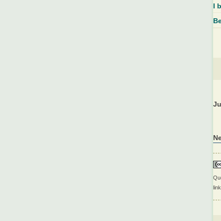
I 
Be
Ju
N
Que
lin