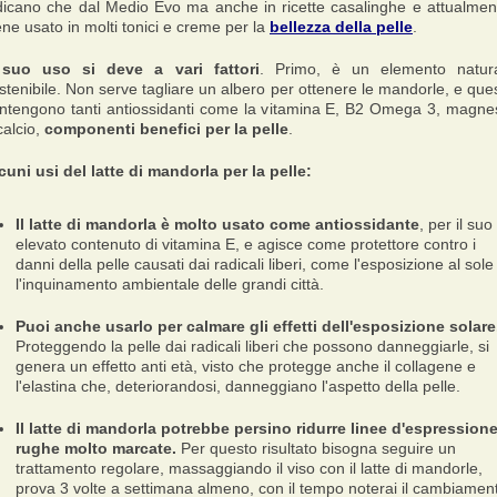
dicano che dal Medio Evo ma anche in ricette casalinghe e attualmen
ene usato in molti tonici e creme per la
bellezza della pelle
.
 suo uso si deve a vari fattori
. Primo, è un elemento natur
stenibile. Non serve tagliare un albero per ottenere le mandorle, e que
ntengono tanti antiossidanti come la vitamina E, B2 Omega 3, magne
calcio,
componenti benefici per la pelle
.
cuni usi del latte di mandorla per la pelle:
Il latte di mandorla è molto usato come antiossidante
, per il suo
elevato contenuto di vitamina E, e agisce come protettore contro i
danni della pelle causati dai radicali liberi, come l'esposizione al sole
l'inquinamento ambientale delle grandi città.
Puoi anche usarlo per calmare gli effetti dell'esposizione solare
Proteggendo la pelle dai radicali liberi che possono danneggiarle, si
genera un effetto anti età, visto che protegge anche il collagene e
l'elastina che, deteriorandosi, danneggiano l'aspetto della pelle.
Il latte di mandorla potrebbe persino ridurre linee d'espressione
rughe molto marcate.
Per questo risultato bisogna seguire un
trattamento regolare, massaggiando il viso con il latte di mandorle,
prova 3 volte a settimana almeno, con il tempo noterai il cambiamen