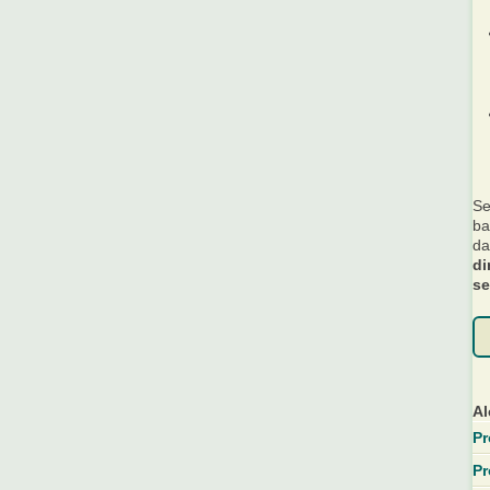
Se
ba
da
di
se
Al
Pr
Pr