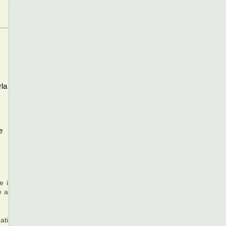
rla
e
e i
e a
ati