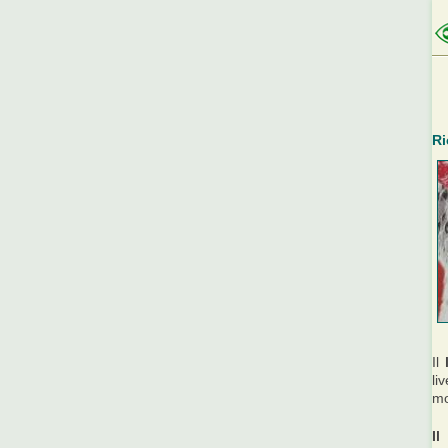
Ri
Il
li
mo
Il