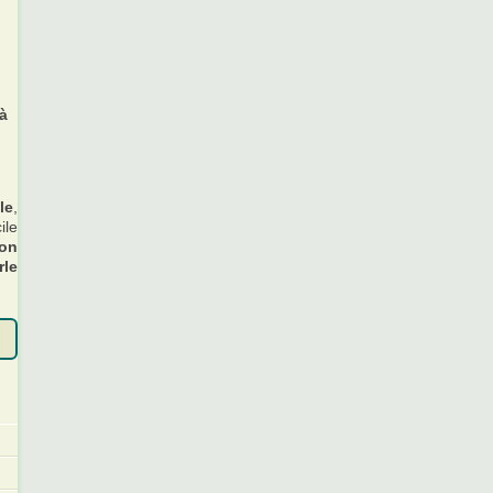
tà
le
,
ile
on
rle