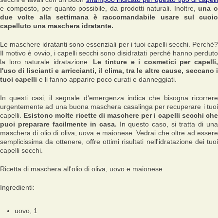
e composto, per quanto possibile, da prodotti naturali. Inoltre,
una 
due volte alla settimana è raccomandabile usare sul cuoio
capelluto una maschera idratante.
Le maschere idratanti sono essenziali per i tuoi capelli secchi. Perché?
Il motivo è ovvio, i capelli secchi sono disidratati perché hanno perduto
la loro naturale idratazione.
Le tinture e i cosmetici per capelli
l'uso di liscianti e arriccianti, il clima, tra le altre cause, seccano i
tuoi capelli
e li fanno apparire poco curati e danneggiati.
In questi casi, il segnale d'emergenza indica che bisogna ricorrere
urgentemente ad una buona maschera casalinga per recuperare i tuoi
capelli.
Esistono molte ricette di maschere per i capelli secchi ch
puoi preparare facilmente in casa.
In questo caso, si tratta di un
maschera di olio di oliva, uova e maionese. Vedrai che oltre ad essere
semplicissima da ottenere, offre ottimi risultati nell'idratazione dei tuoi
capelli secchi.
Ricetta di maschera all'olio di oliva, uovo e maionese
Ingredienti:
uovo, 1