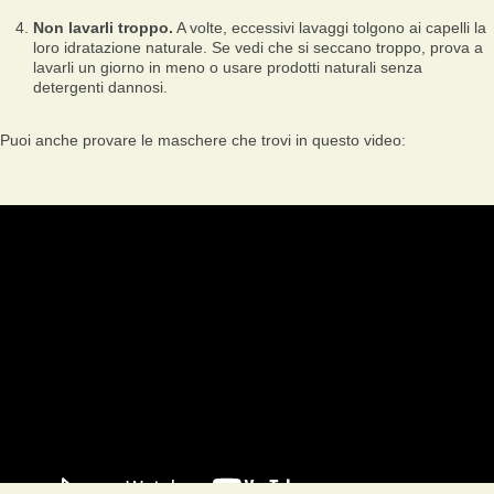
Non lavarli troppo.
A volte, eccessivi lavaggi tolgono ai capelli la
loro idratazione naturale. Se vedi che si seccano troppo, prova a
lavarli un giorno in meno o usare prodotti naturali senza
detergenti dannosi.
Puoi anche provare le maschere che trovi in questo video: