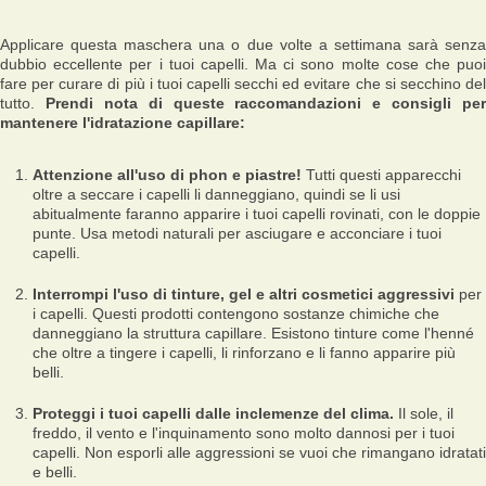
Applicare questa maschera una o due volte a settimana sarà senza
dubbio eccellente per i tuoi capelli. Ma ci sono molte cose che puoi
fare per curare di più i tuoi capelli secchi ed evitare che si secchino del
tutto.
Prendi nota di queste raccomandazioni e consigli per
mantenere l'idratazione capillare:
Attenzione all'uso di phon e piastre!
Tutti questi apparecchi
oltre a seccare i capelli li danneggiano, quindi se li usi
abitualmente faranno apparire i tuoi capelli rovinati, con le doppie
punte. Usa metodi naturali per asciugare e acconciare i tuoi
capelli.
Interrompi l'uso di tinture, gel e altri cosmetici aggressivi
per
i capelli. Questi prodotti contengono sostanze chimiche che
danneggiano la struttura capillare. Esistono tinture come l'henné
che oltre a tingere i capelli, li rinforzano e li fanno apparire più
belli.
Proteggi i tuoi capelli dalle inclemenze del clima.
Il sole, il
freddo, il vento e l'inquinamento sono molto dannosi per i tuoi
capelli. Non esporli alle aggressioni se vuoi che rimangano idratati
e belli.