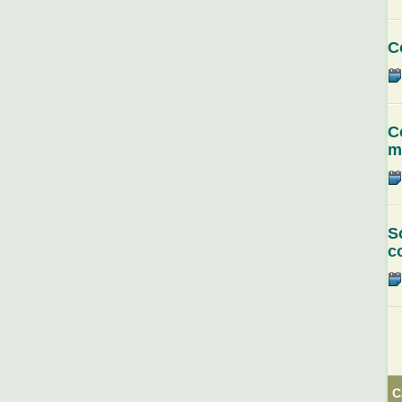
C
C
m
S
c
C