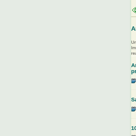
A
Un
Im
re
A
p
S
1