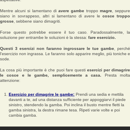
Mentre alcuni si lamentano di
avere gambe
troppo
magre
, seppur
siano in sovrappeso, altri si lamentano di avere le
cosce troppo
grosse
, sebbene siano dimagriti.
Forse questo potrebbe essere il tuo caso. Paradossalmente, la
soluzione per entrambe le soluzioni è la stessa:
fare esercizio.
Questi 3 esercizi non faranno ingrossare le tue gambe
, perch
l'esercizio non ingrassa. Le faranno solo apparire meglio, più toniche e
sode.
La cosa più importante è che puoi fare questi
esercizi per dimagrir
le cosce e le gambe, semplicemente a casa.
Presta molt
attenzione:
Esercizio per dimagrire le gambe:
Prendi una sedia e mettila
davanti a te, ad una distanza sufficiente per appoggiarvi il piede
sinistro, stendendo la gamba. Poi inclina il busto mentre fletti la
gamba sinistra, la destra rimane tesa. Ripeti varie volte e poi
cambia gamba.