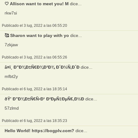
🤍 Allison want to meet you! M
dice...
rkw7si
Publicado el 3 lug, 2022 a las 06:55:20
🥰 Sharon want to play with yo
dice...
7zkjaw
Publicado el 3 lug, 2022 a las 06:55:26
â¤ï¸ Ð”Ð¾Ð±Ñ€Ð¾Ð³Ð¾ Ð´Ð½Ñ,Ð´Ð
dice...
mfbt2y
Publicado el 6 lug, 2022 a las 18:35:14
ðŸ’ Ð”Ð¾Ð±Ñ€Ñ‹Ð¹ Ð²ÐµÑ‡ÐµÑ€,Ð½Ð
dice...
57zlmd
Publicado el 6 lug, 2022 a las 18:35:23
Hello World! https://bogplv.com?
dice...